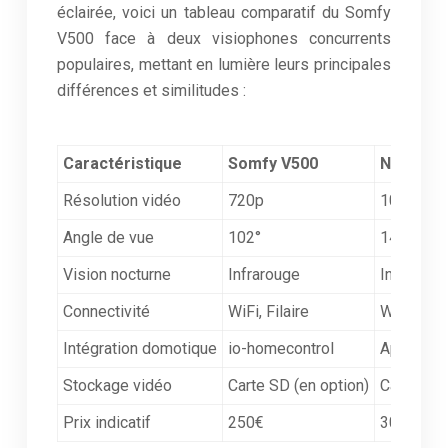
éclairée, voici un tableau comparatif du Somfy
V500 face à deux visiophones concurrents
populaires, mettant en lumière leurs principales
différences et similitudes :
Caractéristique
Somfy V500
Netatmo 
Résolution vidéo
720p
1080p
Angle de vue
102°
140°
Vision nocturne
Infrarouge
Infraroug
Connectivité
WiFi, Filaire
WiFi
Intégration domotique
io-homecontrol
Apple Hom
Stockage vidéo
Carte SD (en option)
Carte SD 
Prix indicatif
250€
300€